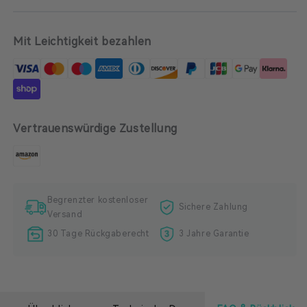
passt problemlos in Ihre Tasche und ermöglicht
Menge
Menge
bequemes Aufladen unterwegs.
für
für
INIU
INIU
Mit Leichtigkeit bezahlen
WM211
WM211
Kabelloses
Kabelloses
Ladegerät
Ladegerät
Vertrauenswürdige Zustellung
Begrenzter kostenloser
Sichere Zahlung
Versand
30 Tage Rückgaberecht
3 Jahre Garantie