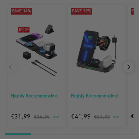
SAVE 14%
SAVE 19%
SA
Highly Recommended
Highly Recommended
€2
€31,99
Normaler Preis
Verkaufspreis
€41,99
Normaler
Verkaufs
€36,99
€51,99