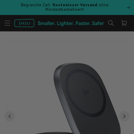
Direkt
Begrenzte Zeit:
Kostenloser Versand
ohne
zum
Mindestbestellwert!
Inhalt
Warenkor
duktinformationen
ingen