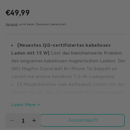
Normaler
€49,99
Versand
wird beim Checkout berechnet
Preis
[Neuestes Qi2-zertifiziertes kabelloses
Laden mit 15 W]
Löst das branchenweite Problem
des langsamen kabellosen magnetischen Ladens: Der
INIU MagPro Stand lädt Ihr iPhone 16 doppelt so
schnell wie andere kabellose 7,5-W-Ladegeräte.
[2 Möglichkeiten zum Aufladen]
Stellen Sie den
Ständer so ein, dass Sie während des Ladevorgangs
freihändig schauen und den perfekten Winkel haben,
Learn More
oder legen Sie ihn flach als Unterlage hin, um
mühelos aufzuladen.
Ausverkauft
Verringere
Erhöhe
[Kompakt und tragbar]
Das faltbare Ladegerät
die
die