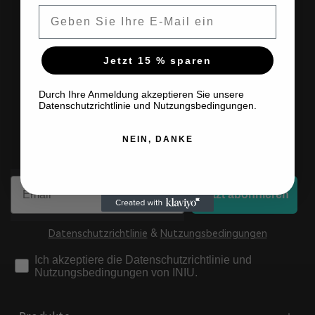
Email
Erhalten Sie exklusiv
15 % Rabatt
Jetzt 15 % sparen
auf
Ihren ersten Einkauf
Durch Ihre Anmeldung akzeptieren Sie unsere
Datenschutzrichtlinie und Nutzungsbedingungen.
Abonnieren Sie für
NEIN, DANKE
exklusive Angebote
Email
Jetzt abonnieren
Datenschutzrichtlinie
&
Nutzungsbedingungen
check
Ich akzeptiere die Datenschutzrichtlinie und
Nutzungsbedingungen von INIU.