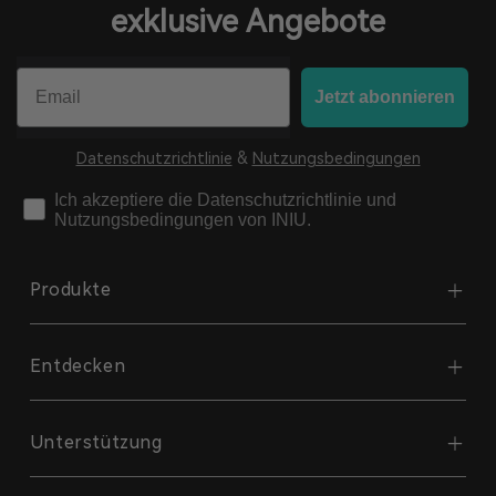
exklusive Angebote
Email
Jetzt abonnieren
Datenschutzrichtlinie
&
Nutzungsbedingungen
check
Ich akzeptiere die Datenschutzrichtlinie und
Nutzungsbedingungen von INIU.
Produkte
Entdecken
Powerbank
Kabel
Unterstützung
Über INIU
Drahtloses Ladegerät