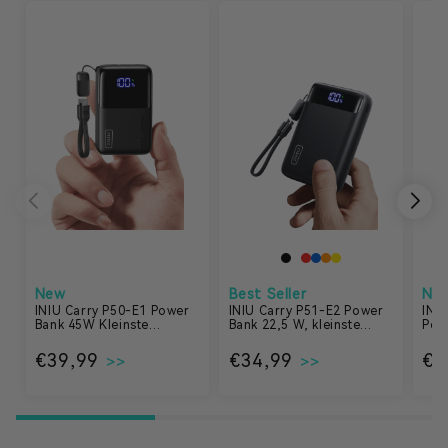
New
Best Seller
Ne
INIU Carry P50-E1 Power
INIU Carry P51-E2 Power
INI
Bank 45W Kleinste
Bank 22,5 W, kleinste
Pow
10.000mAh
20000 mAh
mA
Normaler Preis
€39,99
Normaler Preis
€34,99
No
€2