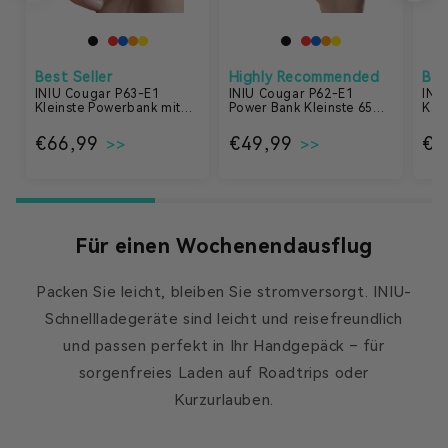
Best Seller
Highly Recommended
Bes
INIU Cougar P63-E1
INIU Cougar P62-E1
INI
Kleinste Powerbank mit
Power Bank Kleinste 65W
Kab
100W 25000mAh
20000mAh
2er
Normaler Preis
€66,99
Normaler Preis
€49,99
€1
Für einen Wochenendausflug
Packen Sie leicht, bleiben Sie stromversorgt. INIU-
Schnellladegeräte sind leicht und reisefreundlich
und passen perfekt in Ihr Handgepäck – für
sorgenfreies Laden auf Roadtrips oder
Kurzurlauben.