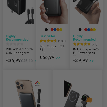
Highly
Best Seller
Highly
Recommended
Recommended
(
100
)
(
73
)
INIU Cougar P63-
INIU A11-E1 100W
INIU Cougar P62-
E1
GaN-Ladegerät
E1 Power Bank
Kleinste Powerban
€66,99
Kleinste 65W
k mit 100W
€36,99
€49,99
20000mAh
€45,10
25000mAh