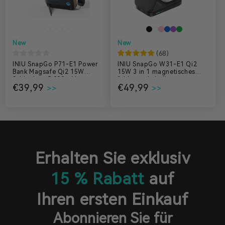
New
New
(
68
)
INIU SnapGo P71-E1 Power
INIU SnapGo W31-E1 Qi2
Bank Magsafe Qi2 15W
15W 3 in 1 magnetisches
Schlankste 5.000mAh
faltbares kabelloses
€39,99
€49,99
Ladegerät
Erhalten Sie exklusiv
15 % Rabatt
auf
Ihren ersten Einkauf
Abonnieren Sie für