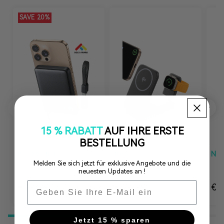
SAVE 20%
15 % RABATT
AUF IHRE ERSTE
BESTELLUNG
Best Seller
New
Ne
Melden Sie sich jetzt für exklusive Angebote und die
neuesten Updates an !
Email
€39,99
Normaler Preis
Verkaufspreis
Normaler Preis
€49,99
No
€3
€49,99
Jetzt 15 % sparen