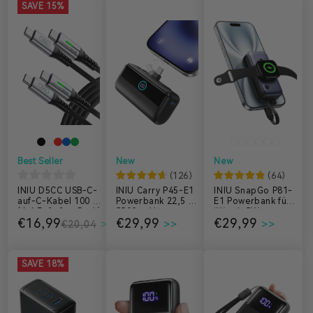
SAVE 15%
Best Seller
New
New
(
126
)
(
64
)
INIU D5CC USB-C-
INIU Carry P45-E1
INIU SnapGo P81-
auf-C-Kabel 100 W
Powerbank 22,5 W
E1 Powerbank für
(6,6 Fuß, 2er-Pack)
5500 mAh
iWatch 5W
€16,99
€29,99
€29,99
5.000mAh
€20,04
SAVE 18%