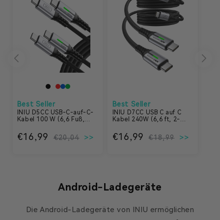
Best Seller
Best Seller
INIU D5CC USB-C-auf-C-
INIU D7CC USB C auf C
Kabel 100 W (6,6 Fuß,
Kabel 240W (6,6 ft, 2-
2er-Pack)
Pack)
€16,99
Normaler Preis
Verkaufspreis
€16,99
Normaler
Verkaufs
€20,04
€18,99
Android-Ladegeräte
Die Android-Ladegeräte von INIU ermöglichen