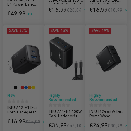
INIU Cougar P62-
auf-C-Kabel 100 W
auf C Kabel 240W
E1 Power Bank
(6,6 Fuß, 2er-Pack)
(6,6 ft, 2-Pack)
Kleinste 65W
€16,99
€16,99
€20,04
€18,99
€49,99
20000mAh
SAVE 37%
SAVE 18%
SAVE 19%
New
Highly
Highly
Recommended
Recommended
INIU A12-E1 Dual-
INIU A11-E1 100W
INIU I624 65W Dual
Port-Ladegerät
GaN-Ladegerät
Ports Wand
30W
€16,99
ladegerät, GaN
€26,99
€36,99
€24,99
Material
€45,10
€30,99