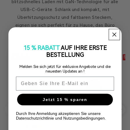
blitzschnelles Laden mit GaN-Technologie für alle
USB-C-Geräte. Schlank und kompakt, mit
Überhitzungsschutz und faltbaren Steckern,
eignen sie sich perfekt für zu Hause, das Büro
oder unterwegs.
15 % RABATT
AUF IHRE ERSTE
BESTELLUNG
SAVE 37%
SAVE 19%
SA
Melden Sie sich jetzt für exklusive Angebote und die
neuesten Updates an !
Email
Jetzt 15 % sparen
Durch Ihre Anmeldung akzeptieren Sie unsere
Datenschutzrichtlinie und Nutzungsbedingungen.