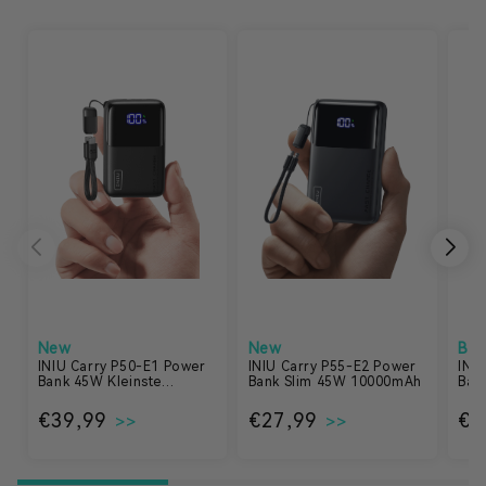
New
New
Bes
INIU Carry P50-E1 Power
INIU Carry P55-E2 Power
INI
Bank 45W Kleinste
Bank Slim 45W 10000mAh
Bank
10.000mAh
200
Normaler Preis
€39,99
Normaler Preis
€27,99
No
€3