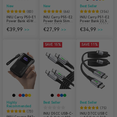
New
New
Best Seller
(
83
)
(
66
)
(
354
)
INIU Carry P50-E1
INIU Carry P55-E2
INIU Carry P51-E2
Power Bank 45W
Power Bank Slim
Power Bank 22,5
Kleinste
45W 10000mAh
W, kleinste 20000
€39,99
€27,99
€34,99
10.000mAh
mAh
SAVE 15%
SAVE 11%
Highly
Best Seller
Best Seller
Recommended
(
75
)
(
73
)
INIU D5CC USB-C-
INIU D7CC USB C