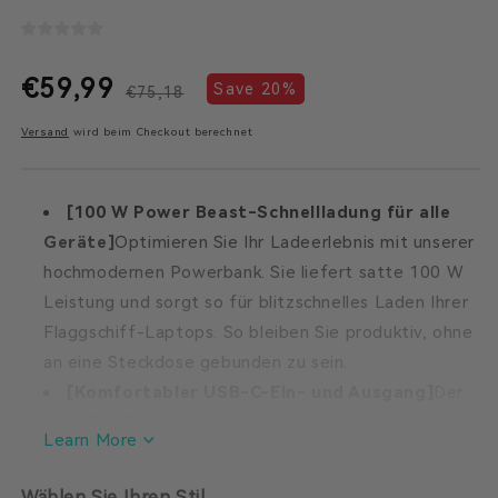
€59,99
Normaler
Verkaufspreis
Save 20%
€75,18
Versand
wird beim Checkout berechnet
Preis
[100 W Power Beast-Schnellladung für alle
Geräte]
Optimieren Sie Ihr Ladeerlebnis mit unserer
hochmodernen Powerbank. Sie liefert satte 100 W
Leistung und sorgt so für blitzschnelles Laden Ihrer
Flaggschiff-Laptops. So bleiben Sie produktiv, ohne
an eine Steckdose gebunden zu sein.
[Komfortabler USB-C-Ein- und Ausgang]
Der
USB-C IN&OUT-Anschluss versorgt Ihre Geräte nicht
Learn More
nur effizient mit Strom über eine Ausgangsleistung
von 100 W, sondern lädt auch die Powerbank selbst
Wählen Sie Ihren Stil