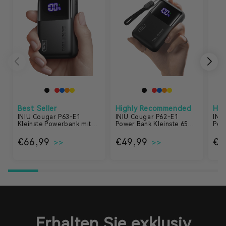
Best Seller
Highly Recommended
Hig
INIU Cougar P63-E1
INIU Cougar P62-E1
INI
Kleinste Powerbank mit
Power Bank Kleinste 65W
Pow
100W 25000mAh
20000mAh
140
Normaler Preis
€66,99
Normaler Preis
€49,99
No
€8
Erhalten Sie exklusiv