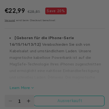
€22,99
Normaler
Verkaufspreis
Save 20%
€28,81
Versand
wird beim Checkout berechnet
Preis
[Geboren für die iPhone-Serie
16/15/14/13/12]
Verabschieden Sie sich von
Kabelsalat und umständlichem Laden. Unsere
magnetische kabellose Powerbank ist auf die
MagSafe-Technologie Ihres iPhones zugeschnitten
und ermöglicht eine nahtlose Einhandbefestigung
und schnelles Laden. [Hinweis: Die magnetische
Ladefunktion ist NUR mit der iPhone-Serie
Learn More
16/15/14/13/12 kompatibel.]
[Schlankes und leichtes Design]
Unsere
Ausverkauft
Verringere
Erhöhe
Powerbank ist so dünn wie Ihr 0,6-Zoll-Smartphone
die
die