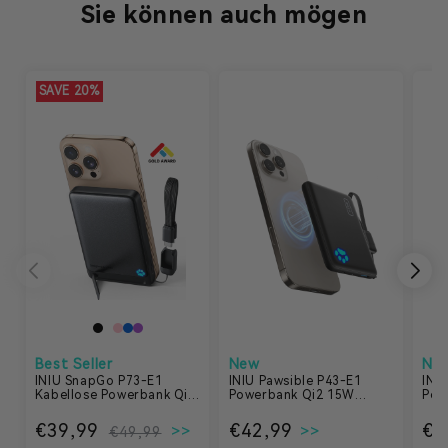
Sie können auch mögen
SAVE 20%
Best Seller
New
Ne
INIU SnapGo P73-E1
INIU Pawsible P43-E1
INI
Kabellose Powerbank Qi2
Powerbank Qi2 15W
Pow
15W 10000mAh
10.000mAh Magsafe
15W
€39,99
Normaler Preis
Verkaufspreis
Normaler Preis
€42,99
No
€3
€49,99