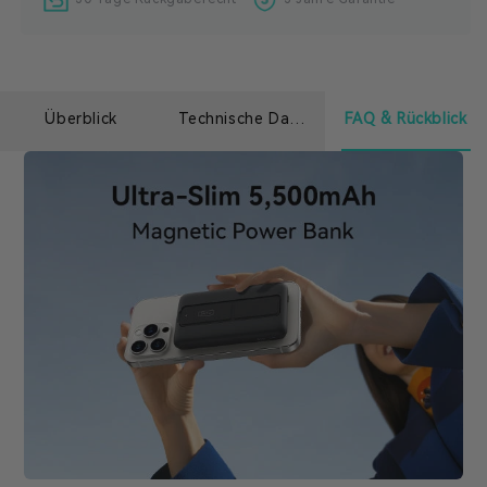
mit absoluter Sicherheit, denn unser integriertes
Schutzsystem TempGuard 2.0 überwacht die
Ladetemperatur 3.200.000 Mal pro Tag und
verwaltet den Zustand Ihres iPhone-Akkus in
Überblick
Technische Daten
FAQ & Rückblick
Echtzeit.
[Von INIU – dem SAFE Fast Charge Pro]
Erleben
Sie sicherstes Laden mit über 38 Millionen Nutzern
weltweit. Bei INIU verwenden wir ausschließlich
hochwertigste Materialien und bieten Ihnen daher
branchenführende 3-Jahres-Garantie und
lebenslangen technischen Support.
[Was Sie bekommen]
Magnetischer Akkupack*1,
USB-C-auf-USB-C-Kabel*1, Reiseveranda*1,
Benutzerhandbuch*1, 30 Tage Geld-zurück-Garantie,
branchenführende 3-Jahres-Garantie und
lebenslanger technischer Support.