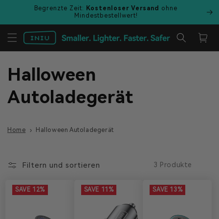
Direkt
Begrenzte Zeit:
Kostenloser Versand
ohne
zum
Mindestbestellwert!
Inhalt
Warenkor
K
Halloween
a
Autoladegerät
t
Home
Halloween Autoladegerät
e
g
Filtern und sortieren
3 Produkte
o
SAVE 12%
SAVE 11%
SAVE 13%
r