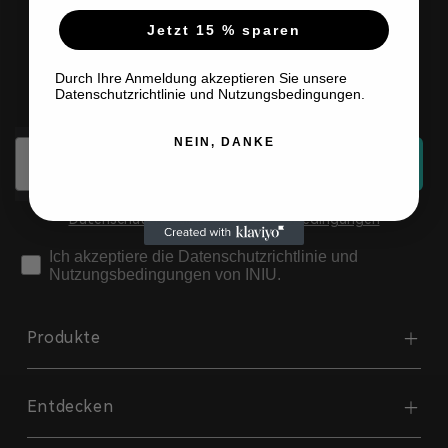
Ihren ersten Einkauf
Jetzt 15 % sparen
Abonnieren Sie für
Durch Ihre Anmeldung akzeptieren Sie unsere
exklusive Angebote
Datenschutzrichtlinie und Nutzungsbedingungen.
NEIN, DANKE
Email
Jetzt abonnieren
Datenschutzrichtlinie
&
Nutzungsbedingungen
check
Ich akzeptiere die Datenschutzrichtlinie und
Nutzungsbedingungen von INIU.
Produkte
Entdecken
Powerbank