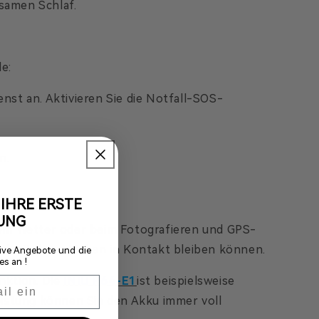
samen Schlaf.
e:
nst an. Aktivieren Sie die Notfall-SOS-
n.
IHRE ERSTE
UNG
tem Wetter oder beim Fotografieren und GPS-
d mit Ihren Lieben in Kontakt bleiben können.
usive Angebote und die
s an !
nktion. Die
INIU P64-E1
ist beispielsweise
eistung können Sie den Akku immer voll