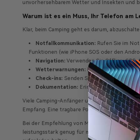
unvorhersehbarem Wetter und Insekten und bie
Warum ist es ein Muss, Ihr Telefon am 
Klar, beim Camping geht es darum, abzuschalten.
Notfallkommunikation:
Rufen Sie im Not
Funktionen (wie iPhone SOS oder den Androi
Navigation:
Verwenden Sie Offline-GPS-App
Wetterwarnungen:
Entscheidend zur Ver
Check-ins:
Senden Sie Ihren Lieben eine
Dokumentation:
Erinnerungen festhalten
Viele Camping-Anfänger unterschätzen, wie sc
Empfang. Eine tragbare Powerbank fürs Campin
Bei der Empfehlung von Modellen achte ich au
leistungsstark genug für mehrtägige Reisen. M