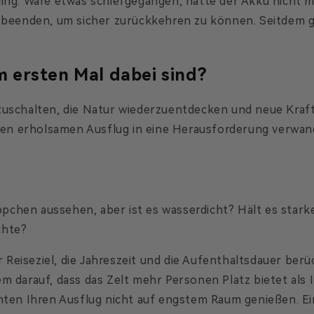
ging. Wäre etwas schiefgegangen, hätte der Akku nicht m
zu beenden, um sicher zurückkehren zu können. Seitde
 ersten Mal dabei sind?
bzuschalten, die Natur wiederzuentdecken und neue Kra
inen erholsamen Ausflug in eine Herausforderung verwand
chen aussehen, aber ist es wasserdicht? Hält es starke
chte?
hr Reiseziel, die Jahreszeit und die Aufenthaltsdauer berü
m darauf, dass das Zelt mehr Personen Platz bietet als I
hten Ihren Ausflug nicht auf engstem Raum genießen. Ein