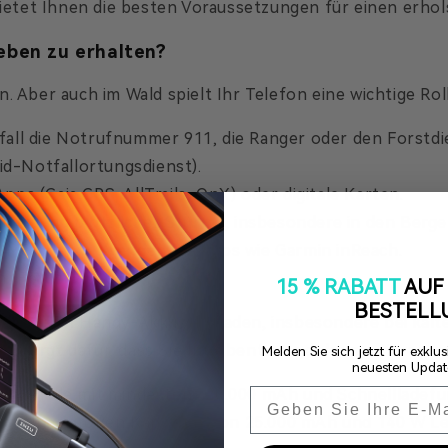
tet Ihnen die besten Voraussetzungen für einen erhol
Leben zu erhalten?
 Aber auch im Wald spielt Ihr Telefon eine wichtige Roll
fall die Notrufnummer 911, die Ranger oder den Forstdie
d-Notfallortungsdienst).
s (Gaia GPS, AllTrails, OnX) oder digitale Karten.
meidung plötzlicher Stürme, insbesondere in den Berge
 SMS oder verwenden Sie Apps wie Garmin inReach.
 (Fotos/Videos).
15 % RABATT
AUF 
BESTELL
hnell sich Handy-Akkus entladen, insbesondere bei kal
g sorgt dafür, dass Sie Ihr Abenteuer dokumentieren un
Melden Sie sich jetzt für exkl
neuesten Update
Email
f Modelle mit mindestens 20.000 mAh und Schnellladefu
it seiner großen Kapazität von 25.000 mAh und 140 W L